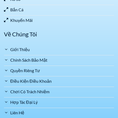
Bắn Cá
Khuyến Mãi
Về Chúng Tôi
Giới Thiệu
Chính Sách Bảo Mật
Quyền Riêng Tư
Điều Kiện Điều Khoản
Chơi Có Trách Nhiệm
Hợp Tác Đại Lý
Liên Hệ