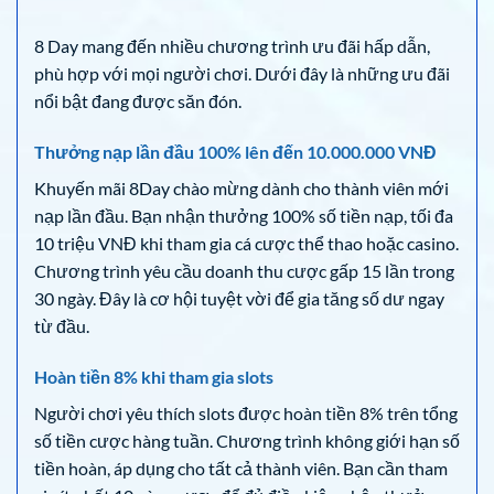
8 Day mang đến nhiều chương trình ưu đãi hấp dẫn,
phù hợp với mọi người chơi. Dưới đây là những ưu đãi
nổi bật đang được săn đón.
Thưởng nạp lần đầu 100% lên đến 10.000.000 VNĐ
Khuyến mãi 8Day chào mừng dành cho thành viên mới
nạp lần đầu. Bạn nhận thưởng 100% số tiền nạp, tối đa
10 triệu VNĐ khi tham gia cá cược thể thao hoặc casino.
Chương trình yêu cầu doanh thu cược gấp 15 lần trong
30 ngày. Đây là cơ hội tuyệt vời để gia tăng số dư ngay
từ đầu.
Hoàn tiền 8% khi tham gia slots
Người chơi yêu thích slots được hoàn tiền 8% trên tổng
số tiền cược hàng tuần. Chương trình không giới hạn số
tiền hoàn, áp dụng cho tất cả thành viên. Bạn cần tham