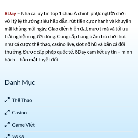
8Day
– Nhà cái uy tín top 1 châu Á chinh phục người chơi
với tỷ lệ thưởng siêu hấp dẫn, rút tiền cực nhanh và khuyến
mãi khủng mỗi ngày. Giao diện hiện đại, mượt mà và tối ưu
trải nghiệm người dùng. Cung cấp hàng trăm trò chơi hot
như cá cược thể thao, casino live, slot nổ hũ và bắn cá đổi
thưởng. Được cấp phép quốc tế, 8Day cam kết uy tín – minh
bạch – bảo mật tuyệt đối.
Danh Mục
Thể Thao
Casino
Game Việt
Xổ Số