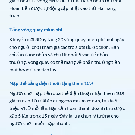
gia ít nhất 10 vòng cược để đủ điều kiện nhận thưởng.
Hoàn tiền được tự động cập nhật vào thứ Hai hàng
tuần.
Tặng vòng quay miễn phí
Khuyến mãi 8Day tặng 20 vòng quay miễn phí mỗi ngày
cho người chơi tham gia các trò slots được chọn. Bạn
chỉ cần đăng nhập và chơi ít nhất 5 ván để nhận
thưởng. Vòng quay có thể mang về phần thưởng tiền
mặt hoặc điểm tích lũy.
Nạp thẻ bằng điện thoại tặng thêm 10%
Người chơi nạp tiền qua thẻ điện thoại nhận thêm 10%
giá trị nạp. Ưu đãi áp dụng cho mọi mức nạp, tối đa 5
triệu VNĐ mỗi lần. Bạn cần hoàn thành doanh thu cược
gấp 5 lần trong 15 ngày. Đây là lựa chọn lý tưởng cho
người chơi muốn nạp nhanh.