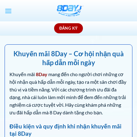
Chuyển
đến
×
nội
dung
ĐĂNG KÝ
8day
Khuyến mãi 8Day – Cơ hội nhận quà
hấp dẫn mỗi ngày
Khuyến mãi
8Day
mang đến cho người chơi những cơ
hội nhận quà hấp dẫn mỗi ngày, tạo ra một sân chơi đầy
thú vị và tiềm năng. Với các chương trình ưu đãi đa
dạng, nhà cái luôn làm mới mình để đem đến những trải
nghiệm cá cược tuyệt vời. Hãy cùng khám phá những
ưu đãi hấp dẫn mà 8 Day dành tặng cho bạn.
Điều kiện và quy định khi nhận khuyến mãi
tại 8Day