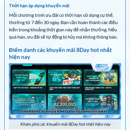
Thời hạn áp dụng khuyến mãi
Mỗi chương trình ưu đãi có thời hạn sử dụng cụ thể,
thường từ 7 đến 30 ngày. Bạn cần hoàn thành các điều
kiện trong khoảng thời gian này để nhận thưởng. Nếu
quá hạn, ưu đãi sẽ tự động bị hủy mà không thông báo.
Điểm danh các khuyến mãi 8Day hot nhất
hiện nay
Khám phá các khuyến mãi 8Day hot nhất hiện nay