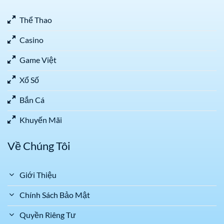
Thể Thao
Casino
Game Việt
Xổ Số
Bắn Cá
Khuyến Mãi
Về Chúng Tôi
Giới Thiệu
Chính Sách Bảo Mật
Quyền Riêng Tư