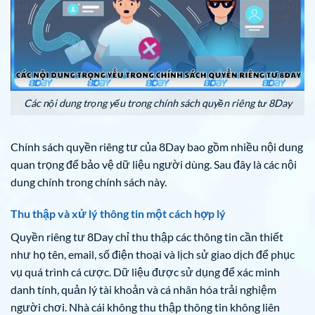
Các nội dung trọng yếu trong chính sách quyền riêng tư 8Day
Chính sách quyền riêng tư của 8Day bao gồm nhiều nội dung
quan trọng để bảo vệ dữ liệu người dùng. Sau đây là các nội
dung chính trong chính sách này.
Thu thập và xử lý thông tin một cách hợp lý
Quyền riêng tư 8Day chỉ thu thập các thông tin cần thiết
như họ tên, email, số điện thoại và lịch sử giao dịch để phục
vụ quá trình cá cược. Dữ liệu được sử dụng để xác minh
danh tính, quản lý tài khoản và cá nhân hóa trải nghiệm
người chơi. Nhà cái không thu thập thông tin không liên