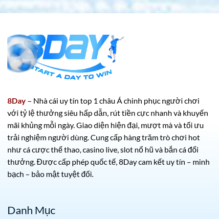
8Day
– Nhà cái uy tín top 1 châu Á chinh phục người chơi
với tỷ lệ thưởng siêu hấp dẫn, rút tiền cực nhanh và khuyến
mãi khủng mỗi ngày. Giao diện hiện đại, mượt mà và tối ưu
trải nghiệm người dùng. Cung cấp hàng trăm trò chơi hot
như cá cược thể thao, casino live, slot nổ hũ và bắn cá đổi
thưởng. Được cấp phép quốc tế, 8Day cam kết uy tín – minh
bạch – bảo mật tuyệt đối.
Danh Mục