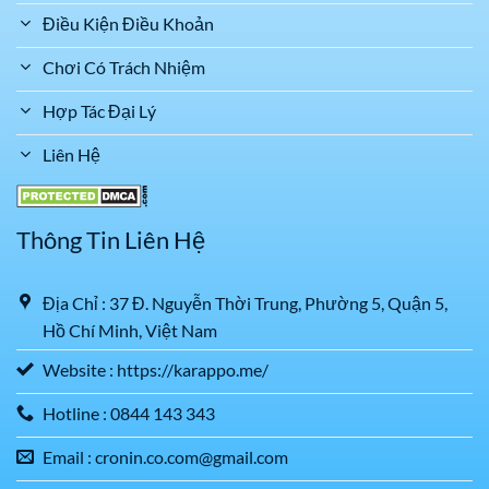
Điều Kiện Điều Khoản
Chơi Có Trách Nhiệm
Hợp Tác Đại Lý
Liên Hệ
Thông Tin Liên Hệ
Địa Chỉ : 37 Đ. Nguyễn Thời Trung, Phường 5, Quận 5,
Hồ Chí Minh, Việt Nam
Website : https://karappo.me/
Hotline : 0844 143 343
Email :
cronin.co.com@gmail.com