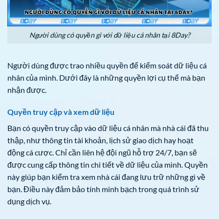
Người dùng có quyền gì với dữ liệu cá nhân tại 8Day?
Người dùng được trao nhiều quyền để kiểm soát dữ liệu cá
nhân của mình. Dưới đây là những quyền lợi cụ thể mà bạn
nhận được.
Quyền truy cập và xem dữ liệu
Bạn có quyền truy cập vào dữ liệu cá nhân mà nhà cái đã thu
thập, như thông tin tài khoản, lịch sử giao dịch hay hoạt
động cá cược. Chỉ cần liên hệ đội ngũ hỗ trợ 24/7, bạn sẽ
được cung cấp thông tin chi tiết về dữ liệu của mình. Quyền
này giúp bạn kiểm tra xem nhà cái đang lưu trữ những gì về
bạn. Điều này đảm bảo tính minh bạch trong quá trình sử
dụng dịch vụ.