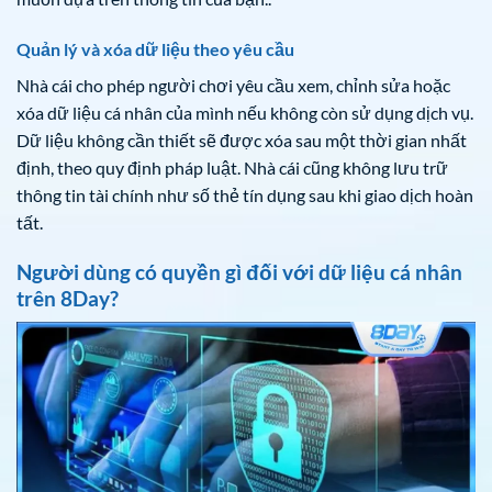
Quản lý và xóa dữ liệu theo yêu cầu
Nhà cái cho phép người chơi yêu cầu xem, chỉnh sửa hoặc
xóa dữ liệu cá nhân của mình nếu không còn sử dụng dịch vụ.
Dữ liệu không cần thiết sẽ được xóa sau một thời gian nhất
định, theo quy định pháp luật. Nhà cái cũng không lưu trữ
thông tin tài chính như số thẻ tín dụng sau khi giao dịch hoàn
tất.
Người dùng có quyền gì đối với dữ liệu cá nhân
trên 8Day?