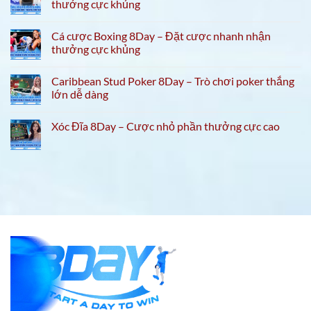
thưởng cực khủng
Cá cược Boxing 8Day – Đặt cược nhanh nhận
thưởng cực khủng
Caribbean Stud Poker 8Day – Trò chơi poker thắng
lớn dễ dàng
Xóc Đĩa 8Day – Cược nhỏ phần thưởng cực cao