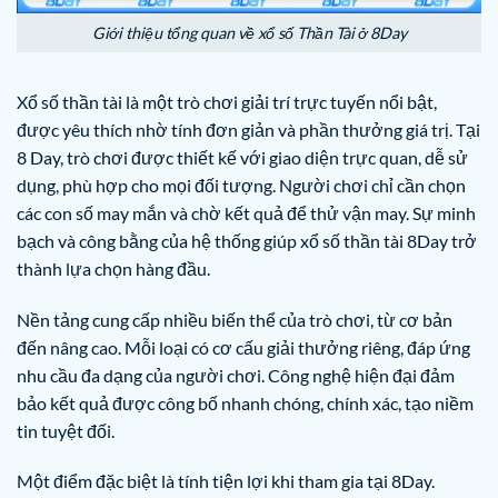
Giới thiệu tổng quan về xổ số Thần Tài ở 8Day
Xổ số thần tài là một trò chơi giải trí trực tuyến nổi bật,
được yêu thích nhờ tính đơn giản và phần thưởng giá trị. Tại
8 Day, trò chơi được thiết kế với giao diện trực quan, dễ sử
dụng, phù hợp cho mọi đối tượng. Người chơi chỉ cần chọn
các con số may mắn và chờ kết quả để thử vận may. Sự minh
bạch và công bằng của hệ thống giúp xổ số thần tài 8Day trở
thành lựa chọn hàng đầu.
Nền tảng cung cấp nhiều biến thể của trò chơi, từ cơ bản
đến nâng cao. Mỗi loại có cơ cấu giải thưởng riêng, đáp ứng
nhu cầu đa dạng của người chơi. Công nghệ hiện đại đảm
bảo kết quả được công bố nhanh chóng, chính xác, tạo niềm
tin tuyệt đối.
Một điểm đặc biệt là tính tiện lợi khi tham gia tại 8Day.