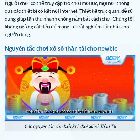
Người chơi có thể truy cập trò chơi mọi lúc, mọi nơi thông
qua các thiết bị có kết nối internet. Thiết kế trực quan, dễ sử
dụng giúp tân thủ nhanh chóng nắm bắt cách chơi.Chúng tôi
không ngừng cải tiến để mang lại trải nghiệm tốt nhất cho
người dùng.
Nguyên tắc chơi xổ số thần tài cho newbie
Các nguyên tắc cần biết khi chơi xổ số Thần Tài