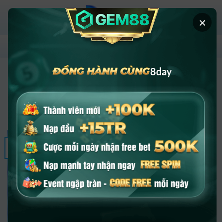
Chuyển
đến
×
nội
dung
ĐĂNG KÝ
8day
Xổ số thần tài 8Day – Tỷ lệ trúng cao
cơ hội đổi đời dễ dàng
21
Th8