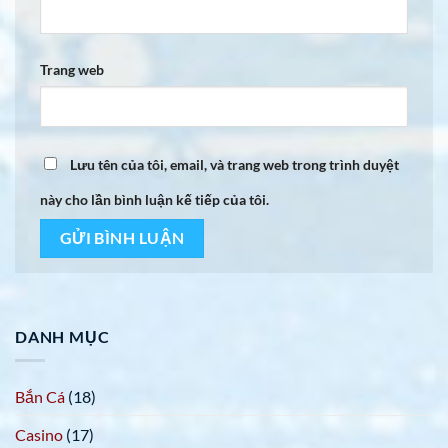
Trang web
Lưu tên của tôi, email, và trang web trong trình duyệt
này cho lần bình luận kế tiếp của tôi.
DANH MỤC
Bắn Cá
(18)
Casino
(17)