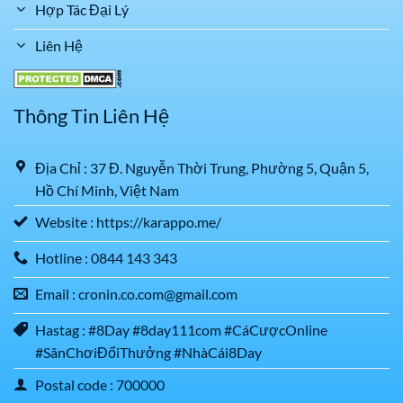
Hợp Tác Đại Lý
Liên Hệ
Thông Tin Liên Hệ
Địa Chỉ : 37 Đ. Nguyễn Thời Trung, Phường 5, Quận 5,
Hồ Chí Minh, Việt Nam
Website : https://karappo.me/
Hotline : 0844 143 343
Email :
cronin.co.com@gmail.com
Hastag : #8Day #8day111com #CáCượcOnline
#SânChơiĐổiThưởng #NhàCái8Day
Postal code : 700000