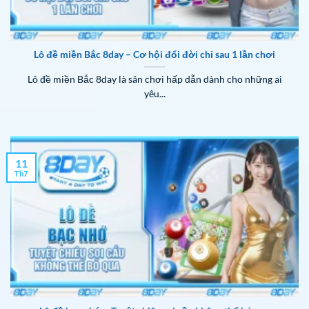
Lô đề miền Bắc 8day – Cơ hội đổi đời chỉ sau 1 lần chơi
Lô đề miền Bắc 8day là sân chơi hấp dẫn dành cho những ai
yêu...
11
Th7