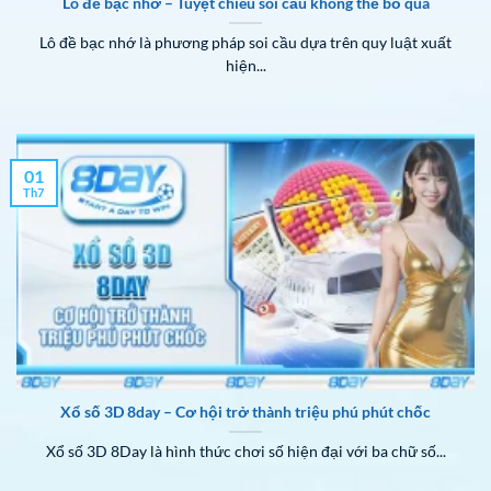
Lô đề bạc nhớ – Tuyệt chiêu soi cầu không thể bỏ qua
Lô đề bạc nhớ là phương pháp soi cầu dựa trên quy luật xuất
hiện...
01
Th7
Xổ số 3D 8day – Cơ hội trở thành triệu phú phút chốc
Xổ số 3D 8Day là hình thức chơi số hiện đại với ba chữ số...