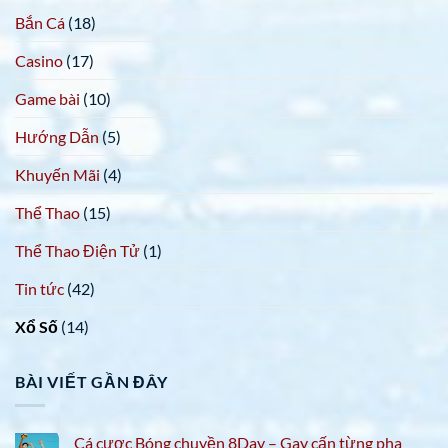
Bắn Cá
(18)
Casino
(17)
Game bài
(10)
Hướng Dẫn
(5)
Khuyến Mãi
(4)
Thể Thao
(15)
Thể Thao Điện Tử
(1)
Tin tức
(42)
Xổ Số
(14)
BÀI VIẾT GẦN ĐÂY
Cá cược Bóng chuyền 8Day – Gay cấn từng pha