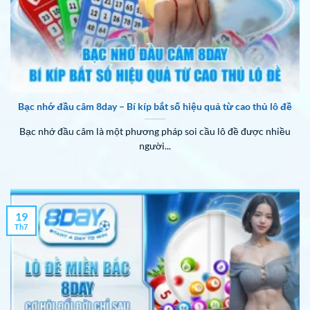
Bạc nhớ đầu câm 8day – Bí kíp bắt số hiệu quả từ cao thủ lô đề
Bạc nhớ đầu câm là một phương pháp soi cầu lô đề được nhiều
người...
19
Th7