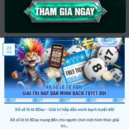
Xổ số nhanh tại 8Day – Giải trí tốc độ thưởng cực khủng
Xổ số nhanh tại 8Day mang đến cho người chơi trải nghiệm giải
trí tốc...
23
Th8
Xổ số lô tô 8Day – Giải trí hấp dẫn minh bạch tuyệt đối
Xổ số lô tô 8Day mang đến cho người chơi một hình thức giải
trí...