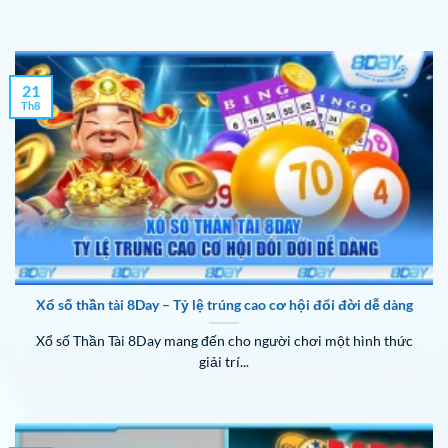
21
Th8
Xổ số thần tài 8Day – Tỷ lệ trúng cao cơ hội đổi đời dễ dàng
Xổ số Thần Tài 8Day mang đến cho người chơi một hình thức
giải trí...