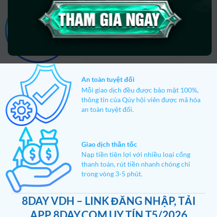
Sản phẩm vượt trội
8Day sở hữu đa dạng các loại hình
trò chơi hấp dẫn, giao diện đẹp mắt, dễ
chơi, dễ ăn điểm – dễ thắng tiền.
An toàn tuyệt đối
Mỗi giao dịch đều được bảo mật 100%,
thông tin của Qúy hội viên được mã hóa
an toàn tuyệt đối.
Giao dịch thần tốc
Nạp tiền tiện lợi với nhiều loại cổng
thanh toán, rút tiền nhanh chóng chỉ
trong vòng 3-5 phút.
8DAY VDH – LINK ĐĂNG NHẬP, TẢI
APP 8DAY.COM UY TÍN T5/2026