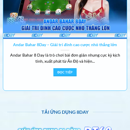
giải trí thú vị.
Xổ số – Cơ hội trúng lớn mỗi ngày
Xổ số bao gồm cả xổ số truyền thống (miền Bắc,
miền Nam) và xổ số điện toán, Keno, Lotobet, với
tỷ lệ cược cao và trả thưởng nhanh chóng. Người
Andar Bahar 8Day – Giải trí đỉnh cao cược nhỏ thắng lớn
chơi có thể tham gia các giải đấu xổ số hàng
tuần, với phần thưởng hấp dẫn lên đến hàng trăm
Andar Bahar 8 Day là trò chơi bài đơn giản nhưng cực kỳ kịch
tính, xuất phát từ Ấn Độ và hiện...
triệu đồng. Nhà cái cung cấp công cụ soi cầu và
tạo dàn lô đề miễn phí, giúp bạn tăng cơ hội trúng
ĐỌC TIẾP
thưởng.
Hướng dẫn đăng ký tài khoản 8 Day
nhanh chóng nhất
TẢI ỨNG DỤNG 8DAY