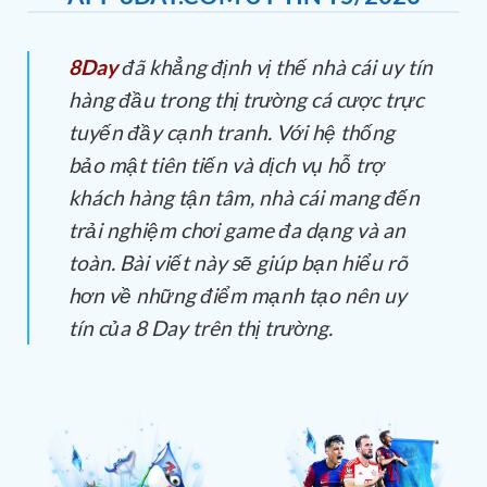
8Day
đã khẳng định vị thế nhà cái uy tín
hàng đầu trong thị trường cá cược trực
tuyến đầy cạnh tranh. Với hệ thống
bảo mật tiên tiến và dịch vụ hỗ trợ
khách hàng tận tâm, nhà cái mang đến
trải nghiệm chơi game đa dạng và an
toàn. Bài viết này sẽ giúp bạn hiểu rõ
hơn về những điểm mạnh tạo nên uy
tín của 8 Day trên thị trường.