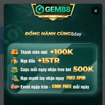
Chuyển
đến
×
nội
dung
ĐĂNG KÝ
8day
xì 1/6.
Uy tín hàng đầu
8Day tự hào là nơi giải trí được tin cậy
hàng đầu của Qúy hội viên sau khoảng
thời gian làm việc mệt mỏi.