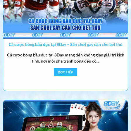
Casino trực tuyến tại 8Day mang đến trải
nghiệm sòng bạc chân thực với các trò chơi kinh
điển như Baccarat, Blackjack, Roulette, Poker,
Sicbo. Các bàn cược được livestream từ studio
hiện đại, với dealer chuyên nghiệp, xinh đẹp,
Cá cược bóng bầu dục tại 8Day – Sân chơi gay cấn cho bet thủ
tương tác trực tiếp qua màn hình. Hệ thống hình
ảnh Full HD, âm thanh sống động, tạo cảm giác
Cá cược bóng bầu dục tại 8Day mang đến không gian giải trí kịch
như đang ở sòng bạc thực thụ.
tính, nơi mỗi pha tranh bóng đều có...
ĐỌC TIẾP
Game Việt – Trải nghiệm văn hóa truyền thống
Sảnh game Việt là nơi hội tụ các trò chơi truyền
thống như Bầu cua, Tài xỉu, Xóc đĩa, Tiến lên
miền Nam, Phỏm. Các trò chơi được thiết kế với
giao diện đậm chất văn hóa, âm thanh lễ hội và
hiệu ứng sống động, mang lại cảm giác gần gũi.
Tỷ lệ trả thưởng cao, cùng hệ thống chia bài
công bằng, giúp người chơi tận hưởng phút giây