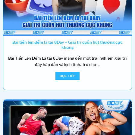
Lộ trình phát triển của 8 Day trong ngành cá
cược trực tuyến
Bài tiến lên đếm lá tại 8Day – Giải trí cuốn hút thưởng cực
8Day đã trải qua một chặng đường ấn tượng để
khủng
trở thành nhà cái uy tín hàng đầu châu Á vào
năm 2025. Hành trình phát triển của họ là minh
Bài Tiến Lên Đếm Lá tại 8Day mang đến một trải nghiệm giải trí
đầy hấp dẫn và kịch tính. Trò chơi...
chứng cho sự chuyên nghiệp và nỗ lực không
ngừng.
ĐỌC TIẾP
Giai đoạn khởi đầu (2012-2015)
8 Day ra mắt vào năm 2012 tại Philippines, với
mục tiêu xây dựng nền tảng cá cược an toàn và
minh bạch. Ngay từ đầu, nhà cái đã nhận được
giấy phép từ PAGCOR, một trong những tổ chức
quản lý cờ bạc uy tín nhất thế giới. Trong giai