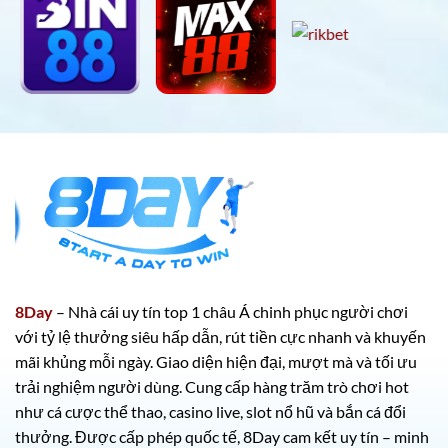
màu sắc dễ nhận diện. Nhấn vào nút này để bắt
đầu tạo tài khoản cá cược.
Bước 2: Điền thông tin để xác lập tài khoản
Hệ thống sẽ hiển thị một biểu mẫu yêu cầu bạn
cung cấp các thông tin cơ bản như email, số điện
thoại, họ tên và mật khẩu. Mật khẩu cần có từ 8
ký tự trở lên, kết hợp chữ, số và ký tự đặc biệt
để tăng độ bảo mật. Sau khi điền xong, kiểm tra
lại và nhấn “Tiếp tục” để chuyển sang bước tiếp
theo.
Bước 3: Xác nhận danh tính và kích hoạt tài
8Day
– Nhà cái uy tín top 1 châu Á chinh phục người chơi
khoản
với tỷ lệ thưởng siêu hấp dẫn, rút tiền cực nhanh và khuyến
mãi khủng mỗi ngày. Giao diện hiện đại, mượt mà và tối ưu
8Day sẽ gửi một mã OTP qua email hoặc SMS
trải nghiệm người dùng. Cung cấp hàng trăm trò chơi hot
đến số điện thoại bạn đã cung cấp, thường trong
như cá cược thể thao, casino live, slot nổ hũ và bắn cá đổi
vòng 30 giây. Nhập mã này vào ô xác minh trên
thưởng. Được cấp phép quốc tế, 8Day cam kết uy tín – minh
màn hình để chứng minh bạn là chủ tài khoản,