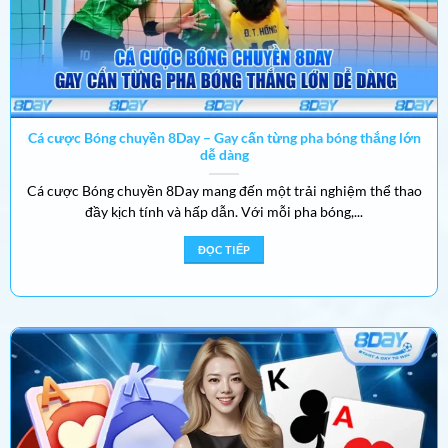
nhà cái hoạt động dưới sự giám sát nghiêm ngặt
của các tổ chức quốc tế.
8 Day cam kết mang đến môi trường cá cược
minh bạch, với các trò chơi sử dụng công nghệ
RNG để đảm bảo kết quả ngẫu nhiên. Nhà cái
Cá cược Bóng chuyền 8Day – Gay cấn từng pha bóng thắng lớn
dễ dàng
được kiểm định bởi các tổ chức quốc tế như
eCOGRA, đảm bảo không có gian lận. Tỷ lệ trả
Cá cược Bóng chuyền 8Day mang đến một trải nghiệm thể thao
thưởng cạnh tranh, giao dịch nạp rút nhanh
đầy kịch tính và hấp dẫn. Với mỗi pha bóng,...
chóng trong 3-10 phút, không tính phí ẩn.
ĐỌC TIẾP
Hành trình phát triển của 8Day trên
bản đồ cá cược trực tuyến